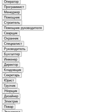
Оператор
Программист
Менеджер
Помощник
Строитель
Помощник руководителя
Сварщик
Охранник
Специалист
Руководитель
Бухгалтер
Инженер
Директор
Кладовщик
Секретарь
Юрист
Грузчик
Уборщик
Дизайнер
Электрик
Повар
Экономист