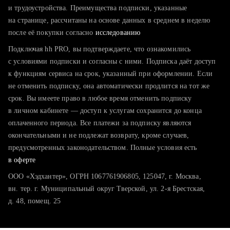
тратите много времени на поиск и вручную поднимаете
и трудоустройства. Преимущества подписки, указанные
резюме
на странице, рассчитаны на основе данных в среднем в неделю
после её покупки согласно
хотите сравнить себя с конкурентами и оценить шансы
исследованию
Подключая hh PRO, вы подтверждаете, что ознакомились
с условиями подписки и согласны с ними. Подписка даёт доступ
к функциям сервиса на срок, указанный при оформлении. Если
не отменить подписку, она автоматически продлится на тот же
срок. Вы имеете право в любое время отменить подписку
в личном кабинете — доступ к услугам сохранится до конца
оплаченного периода. Все платежи за подписку являются
окончательными и не подлежат возврату, кроме случаев,
предусмотренных законодательством. Полные условия есть
в оферте
ООО «Хэдхантер», ОГРН 1067761906805, 125047, г. Москва,
вн. тер. г. Муниципальный округ Тверской, ул. 2-я Брестская,
д. 48, помещ. 25