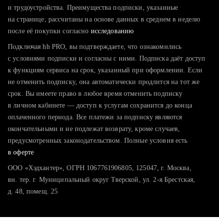
тратите много времени на поиск и вручную поднимаете
и трудоустройства. Преимущества подписки, указанные
резюме
на странице, рассчитаны на основе данных в среднем в неделю
после её покупки согласно
хотите сравнить себя с конкурентами и оценить шансы
исследованию
Подключая hh PRO, вы подтверждаете, что ознакомились
с условиями подписки и согласны с ними. Подписка даёт доступ
к функциям сервиса на срок, указанный при оформлении. Если
не отменить подписку, она автоматически продлится на тот же
срок. Вы имеете право в любое время отменить подписку
в личном кабинете — доступ к услугам сохранится до конца
оплаченного периода. Все платежи за подписку являются
окончательными и не подлежат возврату, кроме случаев,
предусмотренных законодательством. Полные условия есть
в оферте
ООО «Хэдхантер», ОГРН 1067761906805, 125047, г. Москва,
вн. тер. г. Муниципальный округ Тверской, ул. 2-я Брестская,
д. 48, помещ. 25