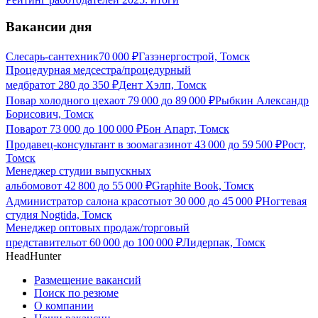
Вакансии дня
Слесарь-сантехник
70 000
₽
Газэнергострой, Томск
Процедурная медсестра/процедурный
медбрат
от
280
до
350
₽
Дент Хэлп, Томск
Повар холодного цеха
от
79 000
до
89 000
₽
Рыбкин Александр
Борисович, Томск
Повар
от
73 000
до
100 000
₽
Бон Апарт, Томск
Продавец-консультант в зоомагазин
от
43 000
до
59 500
₽
Рост,
Томск
Менеджер студии выпускных
альбомов
от
42 800
до
55 000
₽
Graphite Book, Томск
Администратор салона красоты
от
30 000
до
45 000
₽
Ногтевая
студия Nogtida, Томск
Менеджер оптовых продаж/торговый
представитель
от
60 000
до
100 000
₽
Лидерпак, Томск
HeadHunter
Размещение вакансий
Поиск по резюме
О компании