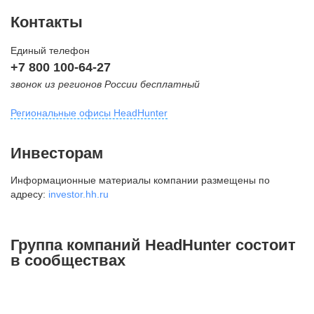
Контакты
Единый телефон
+7 800 100-64-27
звонок из регионов России бесплатный
Региональные офисы HeadHunter
Москва
Инвесторам
внутригородская территория
Информационные материалы компании размещены по
Муниципальный округ Тверской,
адресу:
investor.hh.ru
2-я Брестская ул., д. 48,
помещение 25
+7 495 974-64-27
Группа компаний HeadHunter состоит
+7 495 980-64-27
в сообществах
+7 495 134-92-24
press@hh.ru