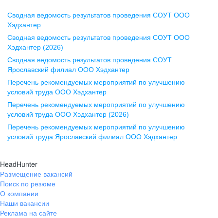
Сводная ведомость результатов проведения СОУТ ООО
Воронеж
Хэдхантер
Сводная ведомость результатов проведения СОУТ ООО
ул. Комиссаржевской, д. 10,
Хэдхантер (2026)
офис 1212
Сводная ведомость результатов проведения СОУТ
+7 473 280-05-05
Ярославский филиал ООО Хэдхантер
pr@vrn.hh.ru
Перечень рекомендуемых мероприятий по улучшению
условий труда ООО Хэдхантер
Казань
Перечень рекомендуемых мероприятий по улучшению
ул. Спартаковская, д. 2А, этаж 3,
условий труда ООО Хэдхантер (2026)
помещение 15
Перечень рекомендуемых мероприятий по улучшению
условий труда Ярославский филиал ООО Хэдхантер
+7 843 212-12-50
pr@kzn.hh.ru
HeadHunter
Размещение вакансий
Екатеринбург
Поиск по резюме
ул. Боевых Дружин, стр. 20,
О компании
5 этаж, офис 505, 521
Наши вакансии
Реклама на сайте
+7 343 226-79-99