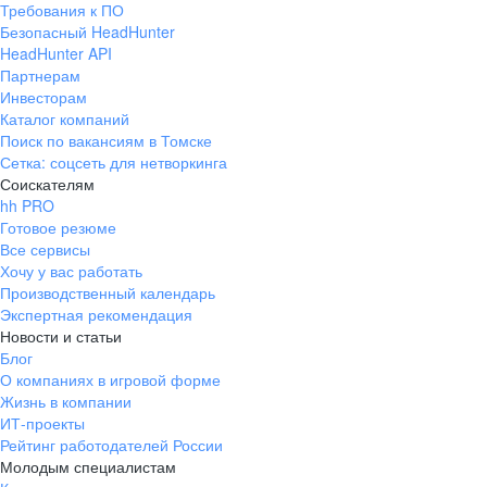
Требования к ПО
pr@ural.hh.ru
Безопасный HeadHunter
HeadHunter API
Краснодар
Партнерам
Инвесторам
ул. Янковского, д. 169, 7 этаж,
Каталог компаний
706 каб.
Поиск по вакансиям в Томске
+7 861 205-55-57
Сетка: соцсеть для нетворкинга
pr@krd.hh.ru
Соискателям
hh PRO
Готовое резюме
Владивосток
Все сервисы
пер. Ланинский д. 4, офис 3.4
Хочу у вас работать
Производственный календарь
+7 423 202-33-28
Экспертная рекомендация
pr@dv.hh.ru
Новости и статьи
Блог
Новосибирск
О компаниях в игровой форме
Жизнь в компании
ул. Большевистская, д. 35,
ИТ-проекты
помещение 21
Рейтинг работодателей России
+7 383 207-94-64
Молодым специалистам