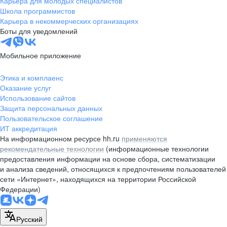
Карьера для молодых специалистов
pr@nsk.hh.ru
Школа программистов
Карьера в некоммерческих организациях
Минск
Боты для уведомлений
пр-т Дзержинского, д. 57,
10 этаж, помещение 45-1
Мобильное приложение
+375 (17)
336-03-02
Этика и комплаенс
pr@rabota.by
Оказание услуг
Использование сайтов
Алматы
Защита персональных данных
Пользовательское соглашение
пр. Абая, д. 151, БЦ Алатау,
ИТ аккредитация
12 этаж, офис 1209
На информационном ресурсе hh.ru
применяются
+7 727 232-13-13
рекомендательные технологии
(информационные технологии
pr@headhunter.com.kz
предоставления информации на основе сбора, систематизации
и анализа сведений, относящихся к предпочтениям пользователей
сети «Интернет», находящихся на территории Российской
Федерации)
Русский