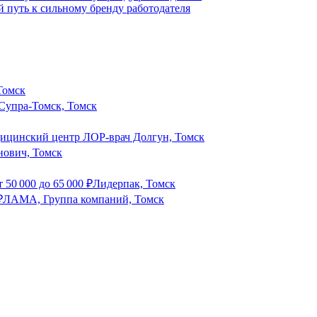
й путь к сильному бренду работодателя
Томск
Супра-Томск, Томск
ицинский центр ЛОР-врач Долгун, Томск
нович, Томск
т
50 000
до
65 000
₽
Лидерпак, Томск
₽
ЛАМА, Группа компаний, Томск