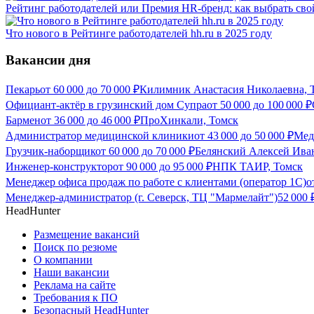
Рейтинг работодателей или Премия HR-бренд: как выбрать сво
Что нового в Рейтинге работодателей hh.ru в 2025 году
Вакансии дня
Пекарь
от
60 000
до
70 000
₽
Килимник Анастасия Николаевна, 
Официант-актёр в грузинский дом Супра
от
50 000
до
100 000
₽
Бармен
от
36 000
до
46 000
₽
ПроХинкали, Томск
Администратор медицинской клиники
от
43 000
до
50 000
₽
Мед
Грузчик-наборщик
от
60 000
до
70 000
₽
Белянский Алексей Ива
Инженер-конструктор
от
90 000
до
95 000
₽
НПК ТАИР, Томск
Менеджер офиса продаж по работе с клиентами (оператор 1С)
о
Менеджер-администратор (г. Северск, ТЦ "Мармелайт")
52 000
HeadHunter
Размещение вакансий
Поиск по резюме
О компании
Наши вакансии
Реклама на сайте
Требования к ПО
Безопасный HeadHunter