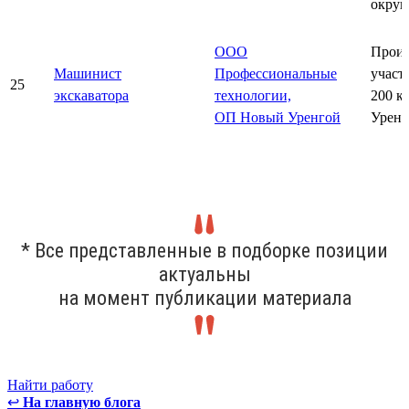
округ
ООО
Произ
Машинист
Профессиональные
участ
25
экскаватора
технологии,
200 к
ОП Новый Уренгой
Уренг
* Все представленные в подборке позиции
актуальны
на момент публикации материала
Найти работу
↩
На главную блога