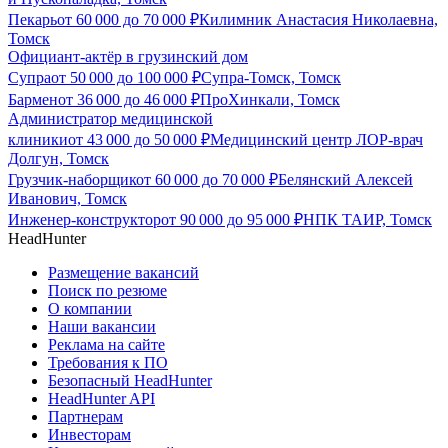
Пекарь
от
60 000
до
70 000
₽
Килимник Анастасия Николаевна,
Томск
Официант-актёр в грузинский дом
Супра
от
50 000
до
100 000
₽
Супра-Томск, Томск
Бармен
от
36 000
до
46 000
₽
ПроХинкали, Томск
Администратор медицинской
клиники
от
43 000
до
50 000
₽
Медицинский центр ЛОР-врач
Долгун, Томск
Грузчик-наборщик
от
60 000
до
70 000
₽
Белянский Алексей
Иванович, Томск
Инженер-конструктор
от
90 000
до
95 000
₽
НПК ТАИР, Томск
HeadHunter
Размещение вакансий
Поиск по резюме
О компании
Наши вакансии
Реклама на сайте
Требования к ПО
Безопасный HeadHunter
HeadHunter API
Партнерам
Инвесторам