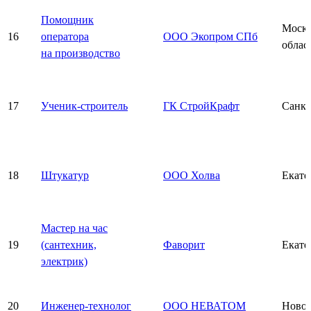
Помощник
Моско
16
оператора
ООО Экопром СПб
облас
на производство
17
Ученик-строитель
ГК СтройКрафт
Санкт
18
Штукатур
ООО Холва
Екате
Мастер на час
19
(сантехник,
Фаворит
Екате
электрик)
20
Инженер-технолог
ООО НЕВАТОМ
Новос