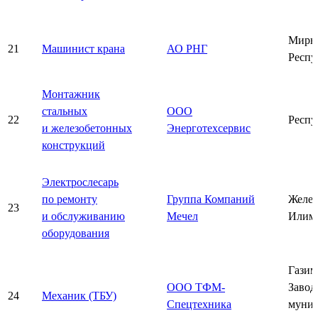
Мирн
21
Машинист крана
АО РНГ
Респу
Монтажник
стальных
ООО
22
Респу
и железобетонных
Энерготехсервис
конструкций
Электрослесарь
по ремонту
Группа Компаний
Желез
23
и обслуживанию
Мечел
Илим
оборудования
Газим
ООО ТФМ-
Завод
24
Механик (ТБУ)
Спецтехника
муни