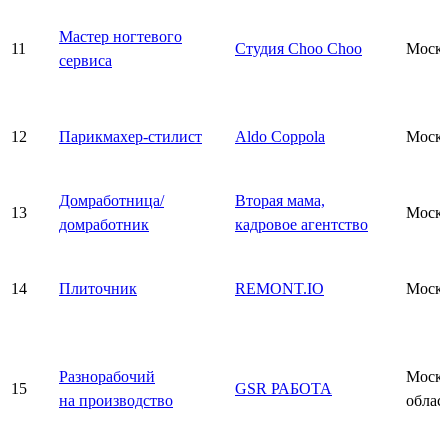
Мастер ногтевого
11
Студия Choo Choo
Моск
сервиса
12
Парикмахер-стилист
Aldo Coppola
Моск
Домработница/
Вторая мама,
13
Моск
домработник
кадровое агентство
14
Плиточник
REMONT.IO
Моск
Разнорабочий
Моско
15
GSR РАБОТА
на производство
облас