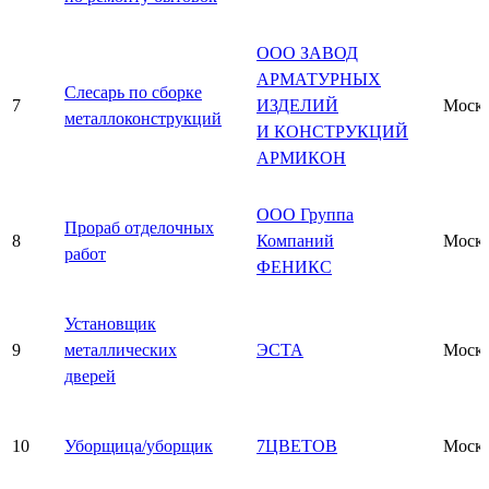
ООО ЗАВОД
АРМАТУРНЫХ
Слесарь по сборке
7
ИЗДЕЛИЙ
Моск
металлоконструкций
И КОНСТРУКЦИЙ
АРМИКОН
ООО Группа
Прораб отделочных
8
Компаний
Моск
работ
ФЕНИКС
Установщик
9
металлических
ЭСТА
Моск
дверей
10
Уборщица/уборщик
7ЦВЕТОВ
Моск