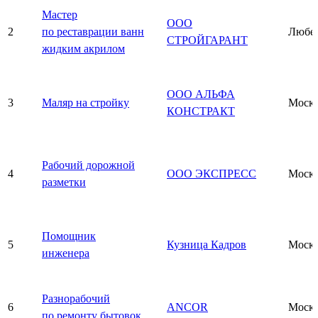
Мастер
ООО
2
по реставрации ванн
Любе
СТРОЙГАРАНТ
жидким акрилом
ООО АЛЬФА
3
Маляр на стройку
Моск
КОНСТРАКТ
Рабочий дорожной
4
ООО ЭКСПРЕСС
Моск
разметки
Помощник
5
Кузница Кадров
Моск
инженера
Разнорабочий
6
ANCOR
Моск
по ремонту бытовок