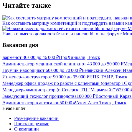
Читайте также
Как составить матрицу компетенций и подтвердить навыки ка
Навыки вместо должностей: итоги панели hh.ru на форуме М
Вакансии дня
Бармен
от
36 000
до
46 000
₽
ПроХинкали, Томск
Администратор медицинской клиники
от
43 000
до
50 000
₽
Мед
Грузчик-наборщик
от
60 000
до
70 000
₽
Белянский Алексей Ива
Инженер-конструктор
от
90 000
до
95 000
₽
НПК ТАИР, Томск
Менеджер офиса продаж по работе с клиентами (оператор 1С)
о
Менеджер-администратор (г. Северск, ТЦ "Мармелайт")
52 000
Заведующий-технолог производства
100 000
₽
Восточный Карав
Администратор в автосалон
50 000
₽
Атом Авто Томск, Томск
HeadHunter
Размещение вакансий
Поиск по резюме
О компании