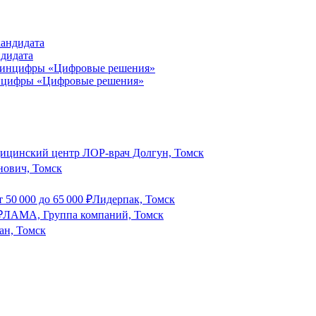
ндидата
инцифры «Цифровые решения»
ицинский центр ЛОР-врач Долгун, Томск
нович, Томск
т
50 000
до
65 000
₽
Лидерпак, Томск
₽
ЛАМА, Группа компаний, Томск
ан, Томск