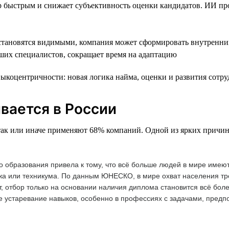
р быстрым и снижает субъективность оценки кандидатов. ИИ пр
становятся видимыми, компания может сформировать внутренни
ших специалистов, сокращает время на адаптацию
коцентричности: новая логика найма, оценки и развития сотру
вается в России
так или иначе применяют 68% компаний. Одной из ярких причин
 образования привела к тому, что всё больше людей в мире имею
жа или техникума. По данным ЮНЕСКО, в мире охват населения т
т, отбор только на основании наличия диплома становится всё бол
ое устаревание навыков, особенно в профессиях с задачами, пред