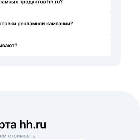
ламных продуктов hh.ru?
готовки рекламной кампании?
ывают?
рта hh.ru
аем стоимость