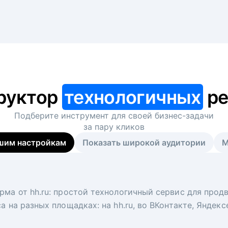
руктор
технологичных
ре
Подберите инструмент для своей
бизнес-задачи
за пару кликов
шим настройкам
Показать широкой аудитории
М
я
 рекрутер
рма от hh.ru: простой технологичный сервис для прод
 для вакансий на главной странице hh.ru. Увеличивает
под ключ. Решите, сколько кандидатов и когда вам нуж
а на разных площадках: на hh.ru, во ВКонтакте, Яндек
ологи, рекрутеры и проектные менеджеры hh.ru с цел
тов