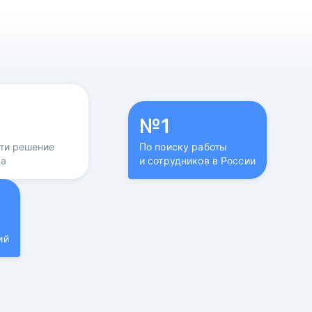
№1
йти решение
По поиску работы
са
и сотрудников в России
ий