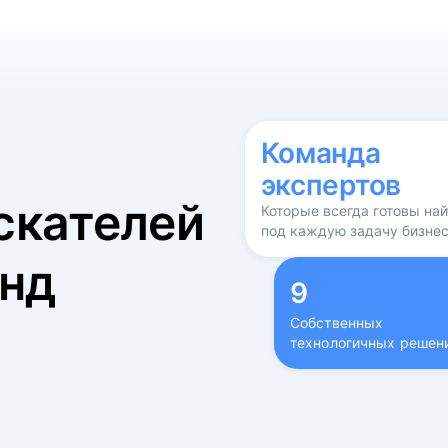
б
Команда
экспертов
скателей
Которые всегда готовы на
под каждую задачу бизне
нд
9
Собственных
технологичных решен