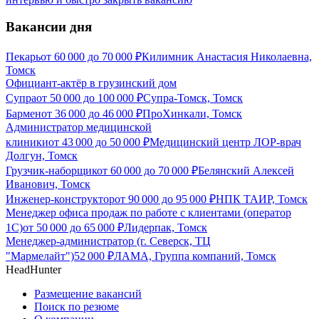
Вакансии дня
Пекарь
от
60 000
до
70 000
₽
Килимник Анастасия Николаевна,
Томск
Официант-актёр в грузинский дом
Супра
от
50 000
до
100 000
₽
Супра-Томск, Томск
Бармен
от
36 000
до
46 000
₽
ПроХинкали, Томск
Администратор медицинской
клиники
от
43 000
до
50 000
₽
Медицинский центр ЛОР-врач
Долгун, Томск
Грузчик-наборщик
от
60 000
до
70 000
₽
Белянский Алексей
Иванович, Томск
Инженер-конструктор
от
90 000
до
95 000
₽
НПК ТАИР, Томск
Менеджер офиса продаж по работе с клиентами (оператор
1С)
от
50 000
до
65 000
₽
Лидерпак, Томск
Менеджер-администратор (г. Северск, ТЦ
"Мармелайт")
52 000
₽
ЛАМА, Группа компаний, Томск
HeadHunter
Размещение вакансий
Поиск по резюме