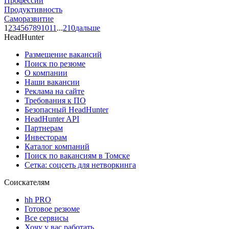
Профессии
Продуктивность
Саморазвитие
1
2
3
4
5
6
7
8
9
10
11
...
210
дальше
HeadHunter
Размещение вакансий
Поиск по резюме
О компании
Наши вакансии
Реклама на сайте
Требования к ПО
Безопасный HeadHunter
HeadHunter API
Партнерам
Инвесторам
Каталог компаний
Поиск по вакансиям в Томске
Сетка: соцсеть для нетворкинга
Соискателям
hh PRO
Готовое резюме
Все сервисы
Хочу у вас работать