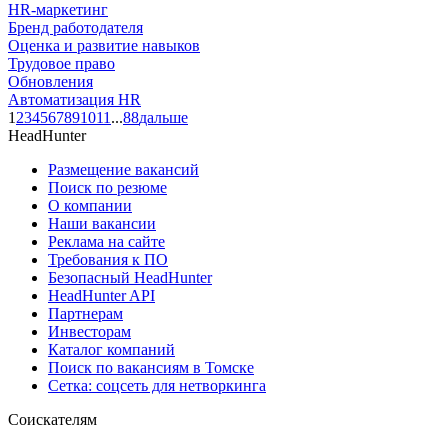
HR-маркетинг
Бренд работодателя
Оценка и развитие навыков
Трудовое право
Обновления
Автоматизация HR
1
2
3
4
5
6
7
8
9
10
11
...
88
дальше
HeadHunter
Размещение вакансий
Поиск по резюме
О компании
Наши вакансии
Реклама на сайте
Требования к ПО
Безопасный HeadHunter
HeadHunter API
Партнерам
Инвесторам
Каталог компаний
Поиск по вакансиям в Томске
Сетка: соцсеть для нетворкинга
Соискателям