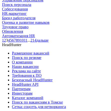
Управление персоналом
Поиск персонала
Собеседования
HR-маркетинг
Бренд работодателя
Оценка и развитие навыков
Трудовое право
Обновления
Автоматизация HR
1
2
3
4
5
6
7
8
9
10
11
...
214
дальше
HeadHunter
Размещение вакансий
Поиск по резюме
О компании
Наши вакансии
Реклама на сайте
Требования к ПО
Безопасный HeadHunter
HeadHunter API
Партнерам
Инвесторам
Каталог компаний
Поиск по вакансиям в Томске
Сетка: соцсеть для нетворкинга