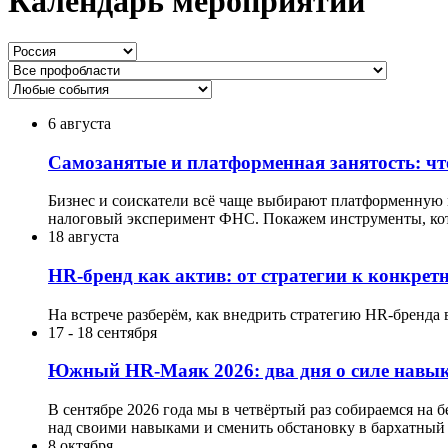
Календарь мероприятий
6 августа
Самозанятые и платформенная занятость: что
Бизнес и соискатели всё чаще выбирают платформенную мо
налоговый эксперимент ФНС. Покажем инструменты, кот
18 августа
HR-бренд как актив: от стратегии к конкре
На встрече разберём, как внедрить стратегию HR-бренда 
17
-
18 сентября
Южный HR-Маяк 2026: два дня о силе навык
В сентябре 2026 года мы в четвёртый раз собираемся на 
над своими навыками и сменить обстановку в бархатный 
8 октября