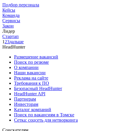
Подбор персонала
Кейсы
Команда
Сервисы
Закон
Лидер
Стартап
1
2
3
дальше
HeadHunter
Размещение вакансий
Поиск по резюме
О компании
Наши вакансии
Реклама на сайте
Требования к ПО
Безопасный HeadHunter
HeadHunter API
Партнерам
Инвесторам
Каталог компаний
Поиск по вакансиям в Томске
Сетка: соцсеть для нетворкинга
Соискателям