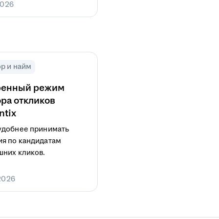
2026
р и найм
ренный режим
ра откликов
ntix
удобнее принимать
я по кандидатам
шних кликов.
2026