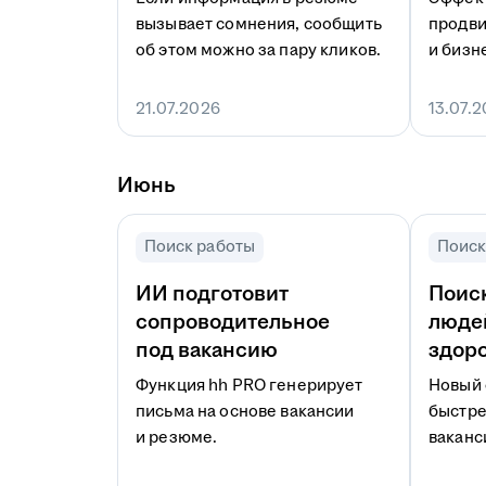
вызывает сомнения, сообщить
продви
об этом можно за пару кликов.
и бизн
и в пр
21.07.2026
13.07.
Июнь
Поиск работы
Поиск
ИИ подготовит
Поиск
сопроводительное
люде
под вакансию
здор
Функция hh PRO генерирует
Новый 
письма на основе вакансии
быстре
и резюме.
ваканс