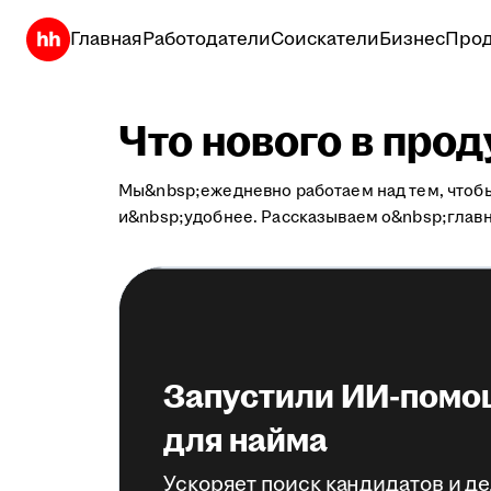
Главная
Работодатели
Соискатели
Бизнес
Прод
Что нового в про
Мы&nbsp;ежедневно работаем над тем, чтоб
и&nbsp;удобнее. Рассказываем о&nbsp;глав
Запустили ИИ-помо
для найма
Ускоряет поиск кандидатов и д