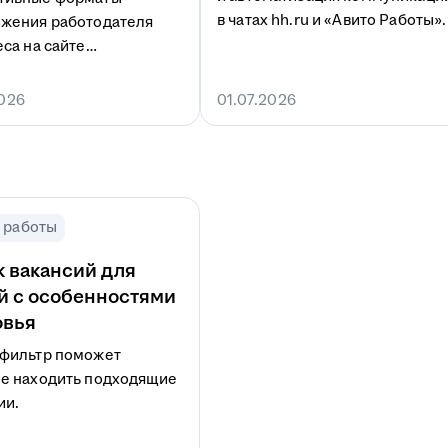
в чатах hh.ru и «Авито Работы».
жения работодателя
еса на сайте
иложении hh.ru.
2026
01.07.2026
 работы
 вакансий для
й с особенностями
овья
фильтр поможет
е находить подходящие
ии.