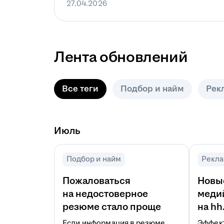
27.04.2026
Лента обновлений
Все теги
Подбор и найм
Рек
Июль
Подбор и найм
Рекла
Пожаловаться
Новы
на недостоверное
меди
резюме стало проще
на hh
Если информация в резюме
Эффек