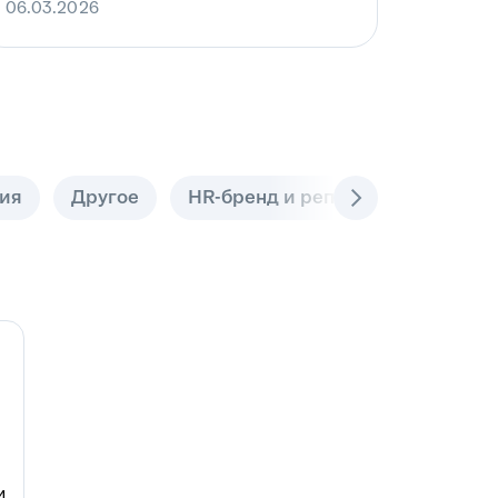
06.03.2026
ия
Другое
HR-бренд и репутация
ИИ-п
и