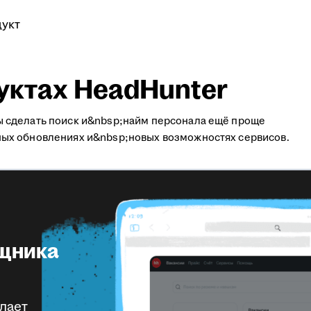
укт
дуктах HeadHunter
ы сделать поиск и&nbsp;найм персонала ещё проще
ных обновлениях и&nbsp;новых возможностях сервисов.
щника
елает