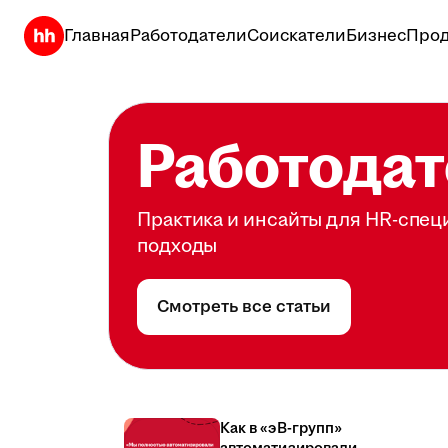
Главная
Работодатели
Соискатели
Бизнес
Прод
Работодат
Практика и инсайты для HR-спец
подходы
Смотреть все статьи
Как в «эВ-групп»