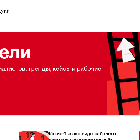
укт
ели
иалистов: тренды, кейсы и рабочие
Какие бывают виды рабочего