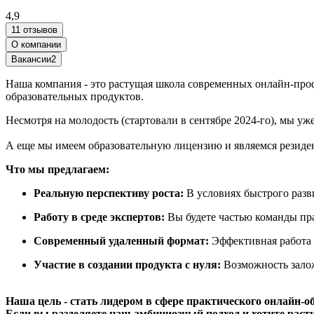
4,9
11 отзывов
О компании
Вакансии
2
Наша компания - это растущая школа современных онлайн-про
образовательных продуктов.
Несмотря на молодость (стартовали в сентябре 2024-го), мы у
А еще мы имеем образовательную лицензию и являемся резид
Что мы предлагаем:
Реальную перспективу роста:
В условиях быстрого разви
Работу в среде экспертов:
Вы будете частью команды пра
Современный удаленный формат:
Эффективная работа б
Участие в создании продукта с нуля:
Возможность залож
Наша цель - стать лидером в сфере практического онлайн-о
Если вы разделяете наш амбициозный подход и хотите расти