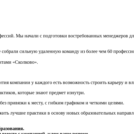
фессий. Мы начали с подготовки востребованных менеджеров дл
же собрали сильную удаленную команду из более чем 60 професс
ентами «Сколково».
тия компании у каждого есть возможность строить карьеру и вли
ктиков, которые знают предмет изнутри.
ез привязки к месту, с гибким графиком и четкими целями.
ить лучшие практики в основу новых образовательных направл
бразования.
 вместе с компанией, ждем ваше резюме.