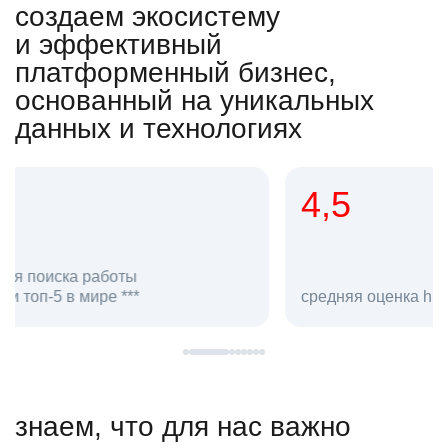
создаем экосистему
и эффективный
платформенный бизнес,
основанный на уникальных
данных и технологиях
4,5
20
сотруд
средняя оценка hh.ru как работодателя **
в hh.ru
знаем, что для нас важно