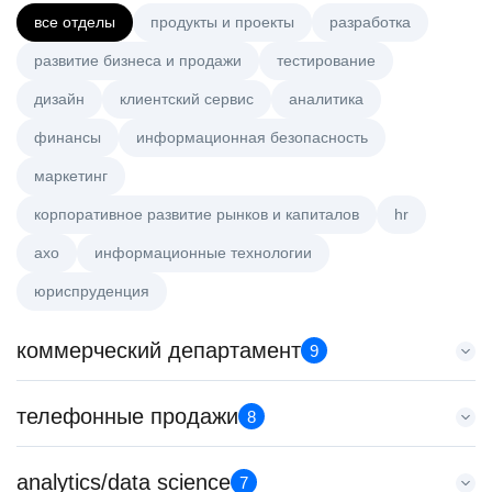
все отделы
продукты и проекты
разработка
развитие бизнеса и продажи
тестирование
дизайн
клиентский сервис
аналитика
финансы
информационная безопасность
маркетинг
корпоративное развитие рынков и капиталов
hr
axo
информационные технологии
юриспруденция
коммерческий департамент
9
Старший аналитик клиентской эффективности
телефонные продажи
8
HeadHunter::Коммерческий департамент
3 авг. 2026
Менеджер по продажам в сегменте среднего и крупного
analytics/data science
з/п не указана
7