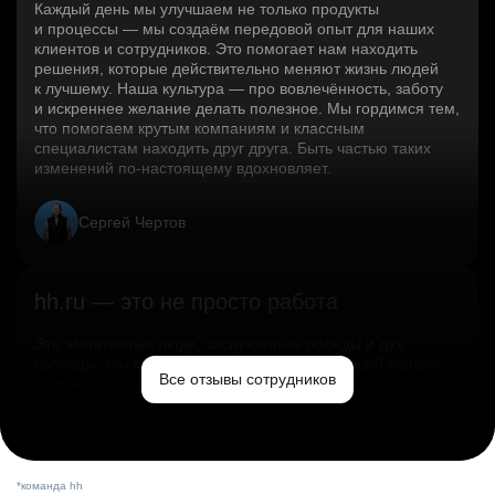
Каждый день мы улучшаем не только продукты
и процессы — мы создаём передовой опыт для наших
клиентов и сотрудников. Это помогает нам находить
решения, которые действительно меняют жизнь людей
к лучшему. Наша культура — про вовлечённость, заботу
и искреннее желание делать полезное. Мы гордимся тем,
что помогаем крутым компаниям и классным
специалистам находить друг друга. Быть частью таких
изменений по‑настоящему вдохновляет.
Сергей Чертов
hh.ru — это не просто работа
Это эмпатичные люди, заслуженные победы и дух
свободы. Мы помогаем миру и создаём лучший сервис
Все отзывы сотрудников
по поиску работы в стране.
Ольга Емельянова
*команда hh