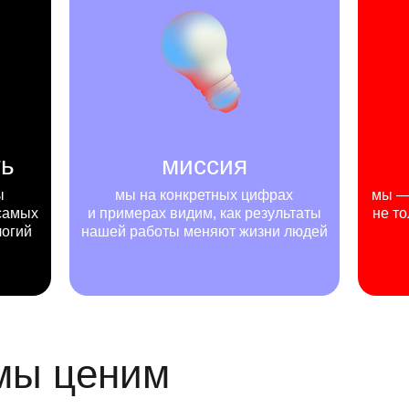
ть
миссия
ы
мы на конкретных цифрах
мы — 
самых
и примерах видим, как результаты
не то
логий
нашей работы меняют жизни людей
 мы ценим