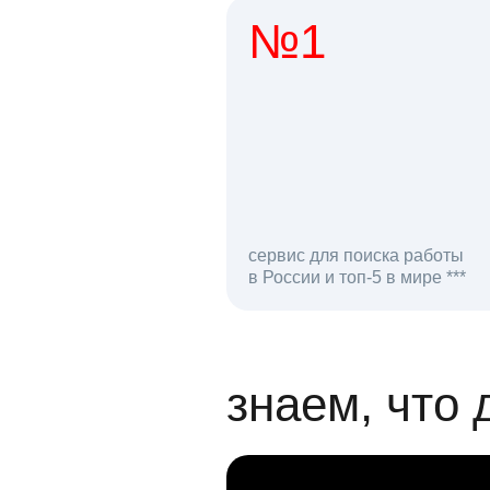
№1
1 мл
сервис для поиска работы
в России и топ-5 в мире ***
откликов на вак
знаем, что 