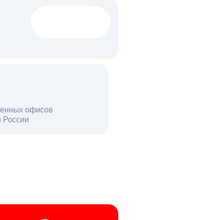
1522 тыс
вакансий
18 млн
енных офисов
й России
пользователей в день