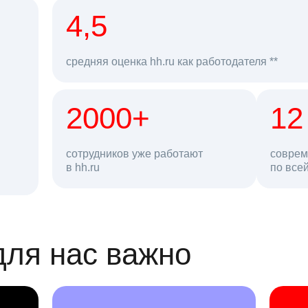
рд
4,5
средняя оценка hh.ru как работодателя **
2000+
68 млн
12
сотрудников уже работают
соврем
в hh.ru
резюме в базе
по все
ансии
для нас важно