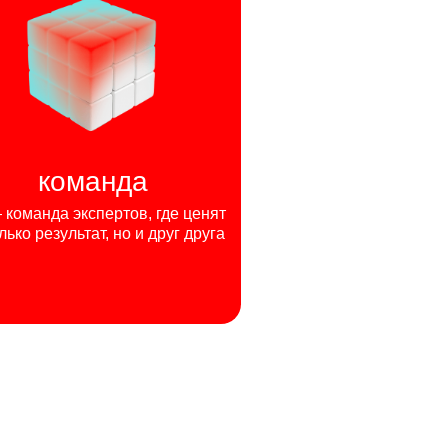
команда
команда экспертов, где ценят
лько результат, но и друг друга