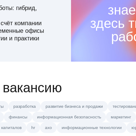
знае
оты: гибрид,
здесь 
 счёт компании
ременные офисы
раб
ии и практики
 вакансию
ты
разработка
развитие бизнеса и продажи
тестирован
финансы
информационная безопасность
маркетинг
 капиталов
hr
axo
информационные технологии
ю