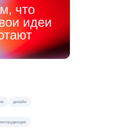
м, что
твои идеи
отают
ие
дизайн
риспруденция