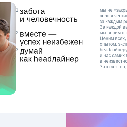
забота
мы не «зак
человечески
и человечность
за каждым р
За каждой в
вместе —
мы верим в с
Ценим всех, 
успех неизбежен
опытом, эксп
думай
headлайнеру
и нас самих 
как headлайнер
в неизвестн
Зато честно