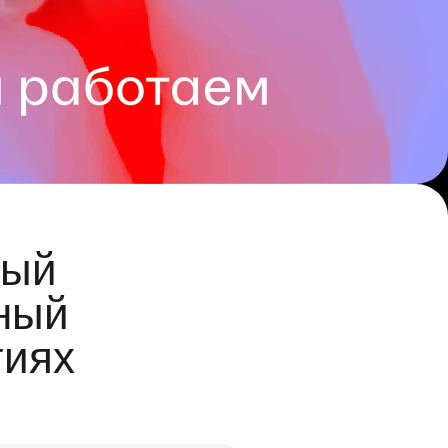
ый
ный
гиях