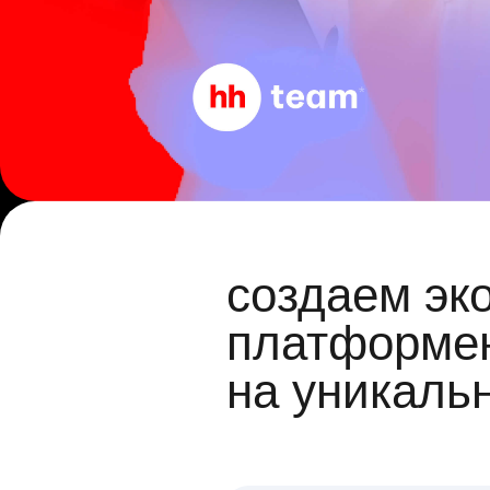
создаем эк
платформен
на уникаль