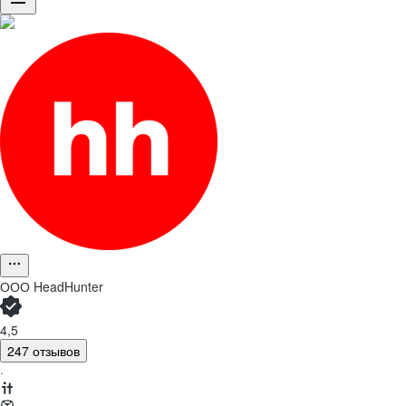
ООО
HeadHunter
4,5
247 отзывов
·