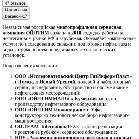
47 отзывов
О компании
Вакансии
17
Независимая российская
многопрофильная сервисная
компания ОЙЛТИМ
создана в
2010
году для работы на
нефтегазовом рынке РФ и зарубежья. Оказывает комплексные
услуги по исследованию скважин, подготовке нефти, газа и
воды с применением передвижных технологических
установок.
Подразделения компании:
ООО «Исследовательский Центр ГазИнформПласт»
г. Томск, г. Новый Уренгой
, полевой и лабораторный
сервис, исследование, обустройство и обслуживание
нефтегазовых месторождений;
ООО «ОЙЛТИММАШ» г. Кумертау,
завод по
производству нефтегазового оборудования;
ООО «ОЙЛТИМ Инжиниринг» г. Уфа
,
конструкторско-технологическое бюро нефтегазового
машиностроения;
OILTEAM International
FZE г. Сочи, реализация
проектов за рубежом, сервисное обслуживание;
НОУ «Академия инжиниринга нефтяных и газовых