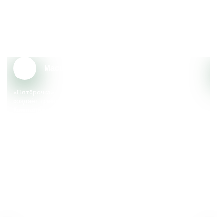
Почему сотрудники выбирают
«Пятёрочку»?
Масштаб и надёжность
«Пятёрочка» – крупный федеральный ритейлер, который
создаёт тренды, меняющие сферу розничной торговли.
Компания реализует множество социальных
и экологических инициатив, поддерживает местные
сообщества.