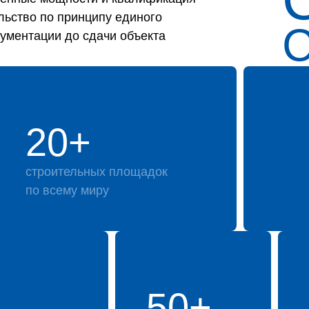
льство по принципу единого
кументации до сдачи объекта
20+
строительных площадок
по всему миру
50+