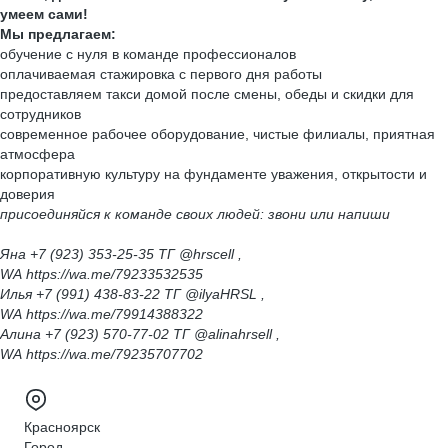
умеем сами!
Мы предлагаем:
обучение с нуля в команде профессионалов
оплачиваемая стажировка с первого дня работы
предоставляем такси домой после смены, обеды и скидки для
сотрудников
современное рабочее оборудование, чистые филиалы, приятная
атмосфера
корпоративную культуру на фундаменте уважения, открытости и
доверия
присоединяйся к команде своих людей: звони или напиши
Яна +7 (923) 353-25-35 ТГ @hrscell ,
WA https://wa.me/79233532535
Илья +7 (991) 438-83-22 ТГ @ilyaHRSL ,
WA https://wa.me/79914388322
Алина +7 (923) 570-77-02 ТГ @alinahrsell ,
WA https://wa.me/79235707702
Красноярск
Город