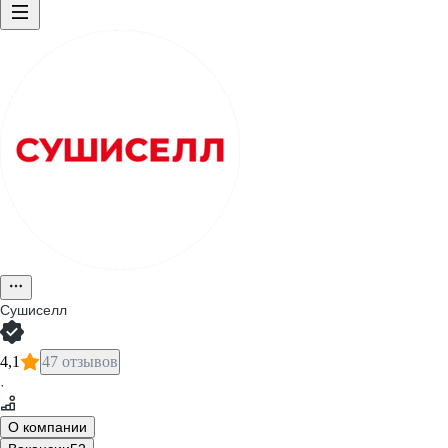
Сушиселл
4,1
47 отзывов
·
О компании