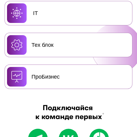
IT
Тех блок
ПроБизнес