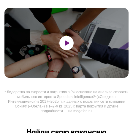
* Лидерство по скорости и покрытию в РФ основано на анализе скорости
мобильного интернета Speedtest Intelligence® («Спидтест
Интеллидженс») в 2017–2025 гг. и данных о покрытии сети компании
Ookla® («Оокла») в 1–2-м кв. 2025 г. Карта покрытия и другие
подробности — на megafon.ru.