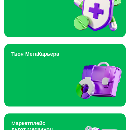
Твоя МегаКарьера
Маркетплейс
льгот Mega4you