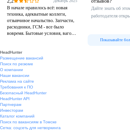
2,2
отзывов?
Декабрь 2025
В начале нравилось всё: новая
Дайте знать об эт
техника, адекватные коллеги,
работодателя откр
отзывчивое начальство. Запчасти,
расходники, ГСМ - все было
вовремя. Бытовые условия, вагоны
укомплектованы всем
Показывайте бо
необходимым для быта, мобильная
HeadHunter
душевая на объекте, проживание
Размещение вакансий
по 4 человека, простой и ремонт
Поиск по резюме
оплачивается как рабочий день.
О компании
Покупают билеты на самолёт,
Наши вакансии
встречают с рейса и отправляют на
Реклама на сайте
рейс.
Требования к ПО
Безопасный HeadHunter
HeadHunter API
Партнерам
Инвесторам
Каталог компаний
Поиск по вакансиям в Томске
Сетка: соцсеть для нетворкинга