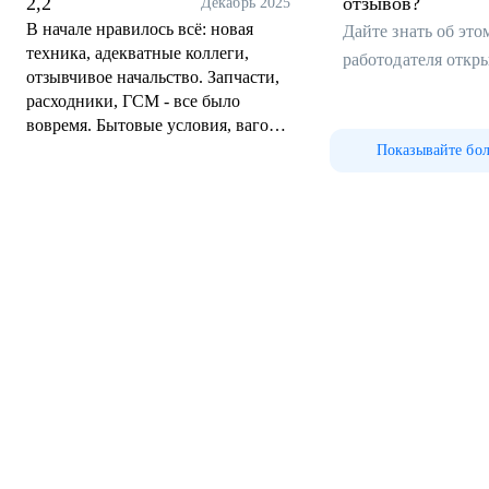
2,2
отзывов?
Декабрь 2025
В начале нравилось всё: новая
Дайте знать об эт
техника, адекватные коллеги,
работодателя откр
отзывчивое начальство. Запчасти,
расходники, ГСМ - все было
вовремя. Бытовые условия, вагоны
укомплектованы всем
Показывайте бо
необходимым для быта, мобильная
душевая на объекте, проживание
по 4 человека, простой и ремонт
оплачивается как рабочий день.
Покупают билеты на самолёт,
встречают с рейса и отправляют на
рейс.