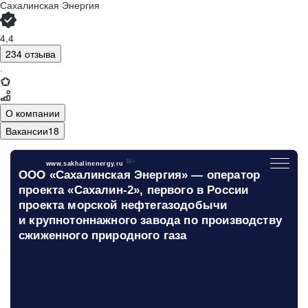
Сахалинская Энергия
4,4
234 отзыва
·
О компании
Вакансии
18
ГЛАВНАЯ
16+
www.sakhalinenergy.ru
ООО «Сахалинская Энергия» — оператор
ОБ ОБЩЕСТВЕ
проекта «Сахалин-2», первого в России
СОТРУДНИКАМ
проекта морской нефтегазодобычи
РАЗВИТИЕ И КАРЬЕРА
и крупнотоннажного завода по производству
сжиженного природного газа
МОЛОДЫМ СПЕЦИАЛИСТАМ
ЭКОЛОГИЯ
СОЦИАЛЬНАЯ ОТВЕТСТВЕННОСТЬ
БЕЗОПАСНОСТЬ