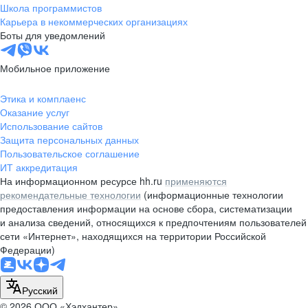
Школа программистов
Программа включает:
Карьера в некоммерческих организациях
теоретическую техническую подготовку по
Боты для уведомлений
профильным профессиям
курс технического английского языка
Мобильное приложение
практическую стажировку в составе смены на
закрепленном рабочем участке
Этика и комплаенс
Оказание услуг
Выпускники программы работают на всех объектах
«Сахалинской Энергии» и демонстрируют высокий уровень
Использование сайтов
знаний и навыков, приобретенных в ходе обучения,
Защита персональных данных
устойчивую мотивацию к профессиональному развитию и
Пользовательское соглашение
карьерному росту, приверженность принципам безопасности
на производстве.
ИТ аккредитация
На информационном ресурсе hh.ru
применяются
рекомендательные технологии
(информационные технологии
предоставления информации на основе сбора, систематизации
и анализа сведений, относящихся к предпочтениям пользователей
сети «Интернет», находящихся на территории Российской
Федерации)
Русский
© 2026 ООО «Хэдхантер»