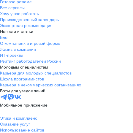
Готовое резюме
Клиент с ограничениями по слуху обратился в поддержку
Через полтора ме
«Методолог учебных программ».
Все сервисы
банка, потому что ему стало плохо с сердцем. Екатерина
работала с клиентами. 
Хочу у вас работать
Я успешно прошел собеседование
вызвала скорую помощь и контролировала ситуацию,
Производственный календарь
занимаю должно
и теперь занимаюсь
пока к клиенту не приехали медработники
Экспертная рекомендация
регистрации биз
планированием обучающих
Новости и статьи
будущим предпр
программ для представителей.
Блог
открывать ИП и 
Меня вдохновляет возможность
О компаниях в игровой форме
клиент проходит 
помогать, видеть результаты своей
Жизнь в компании
регистрации: от 
работы и быть частью крутой
ИТ-проекты
до открытия расч
команды!
Рейтинг работодателей России
Молодым специалистам
Карьера для молодых специалистов
Школа программистов
Карьера в некоммерческих организациях
Боты для уведомлений
Мобильное приложение
Этика и комплаенс
Оказание услуг
Использование сайтов