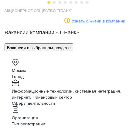
АКЦИОНЕРНОЕ ОБЩЕСТВО "ТБАНК"
Узнать о жизни в компании
Встречи
с клиентами
Маркетинг
Разработка
Вакансии компании «Т-Банк»
Доставляйте, презентуйте и предлагайте
продукты банка
Вакансии в выбранном разделе
PR
Аналитика
Консультирование
Москва
Решайте вопросы клиентов в чате и по
HR
Архитектура
Город
телефону
Информационные технологии, системная интеграция,
интернет, Финансовый сектор
Финансы
Дизайн
Обработка
данных
Сферы деятельности
Обрабатывайте документы и вносите данные
в систему
Организация
Тип регистрации