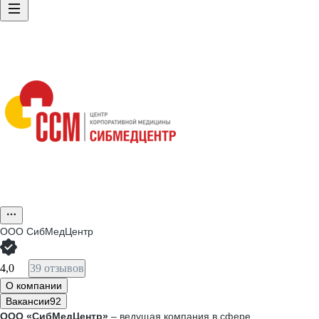
ООО
СибМедЦентр
4,0
39 отзывов
О компании
Вакансии
92
ООО «СибМедЦентр»
– ведущая компания в сфере