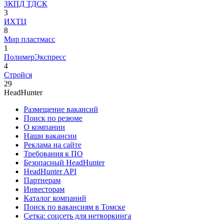
ЗКПД ТДСК
3
ИХТЦ
8
Мир пластмасс
1
ПолимерЭкспресс
4
Стройся
29
HeadHunter
Размещение вакансий
Поиск по резюме
О компании
Наши вакансии
Реклама на сайте
Требования к ПО
Безопасный HeadHunter
HeadHunter API
Партнерам
Инвесторам
Каталог компаний
Поиск по вакансиям в Томске
Сетка: соцсеть для нетворкинга