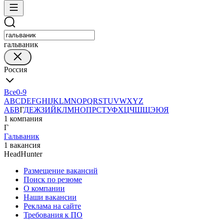
гальваник
Россия
Все
0-9
A
B
C
D
E
F
G
H
I
J
K
L
M
N
O
P
Q
R
S
T
U
V
W
X
Y
Z
А
Б
В
Г
Д
Е
Ж
З
И
Й
К
Л
М
Н
О
П
Р
С
Т
У
Ф
Х
Ц
Ч
Ш
Щ
Э
Ю
Я
1 компания
Г
Гальваник
1 вакансия
HeadHunter
Размещение вакансий
Поиск по резюме
О компании
Наши вакансии
Реклама на сайте
Требования к ПО