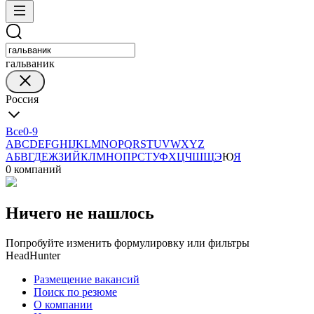
гальваник
Россия
Все
0-9
A
B
C
D
E
F
G
H
I
J
K
L
M
N
O
P
Q
R
S
T
U
V
W
X
Y
Z
А
Б
В
Г
Д
Е
Ж
З
И
Й
К
Л
М
Н
О
П
Р
С
Т
У
Ф
Х
Ц
Ч
Ш
Щ
Э
Ю
Я
0 компаний
Ничего не нашлось
Попробуйте изменить формулировку или фильтры
HeadHunter
Размещение вакансий
Поиск по резюме
О компании