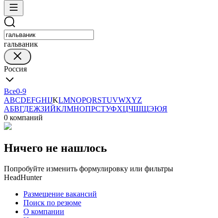
гальваник
Россия
Все
0-9
A
B
C
D
E
F
G
H
I
J
K
L
M
N
O
P
Q
R
S
T
U
V
W
X
Y
Z
А
Б
В
Г
Д
Е
Ж
З
И
Й
К
Л
М
Н
О
П
Р
С
Т
У
Ф
Х
Ц
Ч
Ш
Щ
Э
Ю
Я
0 компаний
Ничего не нашлось
Попробуйте изменить формулировку или фильтры
HeadHunter
Размещение вакансий
Поиск по резюме
О компании