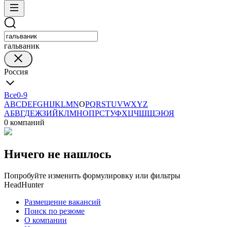
гальваник
Россия
Все
0-9
A
B
C
D
E
F
G
H
I
J
K
L
M
N
O
P
Q
R
S
T
U
V
W
X
Y
Z
А
Б
В
Г
Д
Е
Ж
З
И
Й
К
Л
М
Н
О
П
Р
С
Т
У
Ф
Х
Ц
Ч
Ш
Щ
Э
Ю
Я
0 компаний
Ничего не нашлось
Попробуйте изменить формулировку или фильтры
HeadHunter
Размещение вакансий
Поиск по резюме
О компании