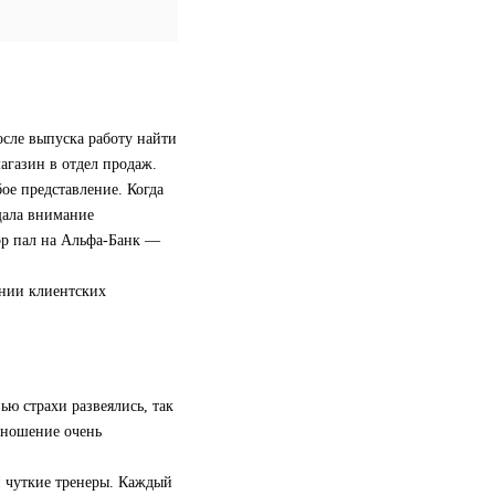
осле выпуска работу найти
магазин в отдел продаж.
бое представление. Когда
ащала внимание
ор пал на Альфа-Банк —
ании клиентских
ью страхи развеялись, так
отношение очень
и чуткие тренеры. Каждый