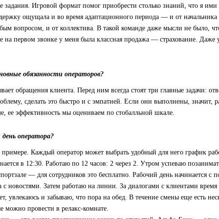
 задания. Игровой формат помог приобрести столько знаний, что я ими 
держку ощущала и во время адаптационного периода — и от начальника
бым вопросом, и от коллектива. В такой команде даже мысли не было, чт
е на первом звонке у меня была классная продажа — страхование. Даже у
новные обязанности операторов?
вает обращения клиента. Перед ним всегда стоят три главные задачи: отв
облему, сделать это быстро и с эмпатией. Если они выполнены, значит, р
ле, ее эффективность мы оцениваем по стобалльной шкале.
 день оператора?
 примере. Каждый оператор может выбрать удобный для него график раб
нается в 12:30. Работаю по 12 часов: 2 через 2. Утром успеваю позанима
портзале — для сотрудников это бесплатно. Рабочий день начинается с п
а с новостями. Затем работаю на линии. За диалогами с клиентами время
ет, увлекаюсь и забываю, что пора на обед. В течение смены еще есть нес
е можно провести в релакс-комнате.