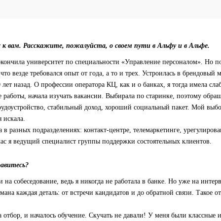
 к вам. Расскажите, пожалуйста, о своем пути в Альфу и в Альфе.
окончила университет по специальности «Управление персоналом». Но п
что везде требовался опыт от года, а то и трех. Устроилась в брендовый 
 лет назад. О профессии оператора КЦ, как и о банках, я тогда имела сла
е работы, начала изучать вакансии. Выбирала по старинке, поэтому обр
рудоустройство, стабильный доход, хороший социальный пакет. Мой выб
я искала.
а в разных подразделениях: контакт-центре, телемаркетинге, урегулиров
час я ведущий специалист группы поддержки состоятельных клиентов.
равитесь?
 на собеседование, ведь я никогда не работала в банке. Но уже на интерв
мана каждая деталь: от встречи кандидатов и до обратной связи. Такое 
отбор, и началось обучение. Скучать не давали! У меня были классные 