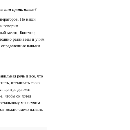
ков они принимают?
операторов. Но наши
мы говорим
дый месяц. Конечно,
тоянно развиваем и учим
ы определенные навыки
авильная речь и все, что
нять, отстаивать свою
кт-центра должен
е, чтобы он хотел
 остальному мы научим.
 раз можно смело назвать