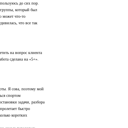
пользуюсь до сих пор.
 группы, который был
о может что-то
дивилась, что все так
етить на вопрос клиента
абота сделана на «5+».
оты. Я сова, поэтому мой
ться спортом
остановки задачи, разбора
 пролетает быстро
колько коротких