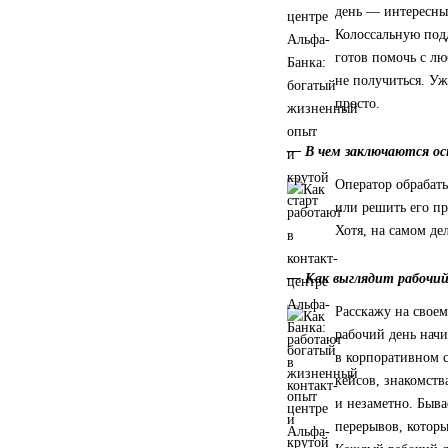
день — интересные
Колоссальную под
готов помочь с лю
не получиться. Уж
просто.
— В чем заключаются ос
Оператор обрабаты
или решить его пр
Хотя, на самом де
— Как выглядит рабочий
Расскажу на своем
рабочий день начи
в корпоративном с
кейсов, знакомств
и незаметно. Быва
перерывов, которы