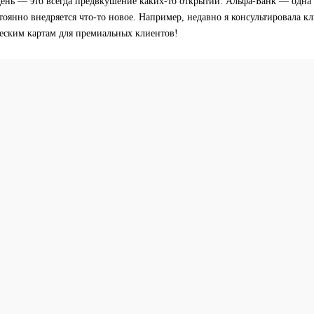
ень — это всегда предвкушение каких-то открытий. Альфа-Банк — одна
тоянно внедряется что-то новое. Например, недавно я консультировала к
еским картам для премиальных клиентов!