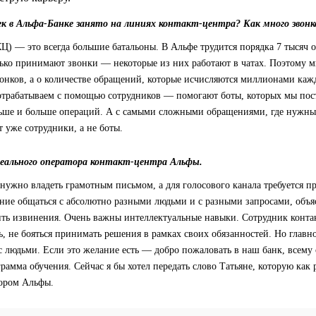
ек в Альфа-Банке занято на линиях контакт-центра? Как много звон
Ц) — это всегда большие батальоны. В Альфе трудится порядка 7 тысяч 
лько принимают звонки — некоторые из них работают в чатах. Поэтому 
вонков, а о количестве обращений, которые исчисляются миллионами каж
 отрабатываем с помощью сотрудников — помогают боты, которых мы пос
льше и больше операций. А с самыми сложными обращениями, где нужн
т уже сотрудники, а не боты.
ального оператора контакт-центра Альфы.
 нужно владеть грамотным письмом, а для голосового канала требуется пр
ение общаться с абсолютно разными людьми и с разными запросами, объяс
ть извинения. Очень важны интеллектуальные навыки. Сотрудник конта
, не бояться принимать решения в рамках своих обязанностей. Но главно
с людьми. Если это желание есть — добро пожаловать в наш банк, всему
грамма обучения. Сейчас я бы хотел передать слово Татьяне, которую как
ором Альфы.