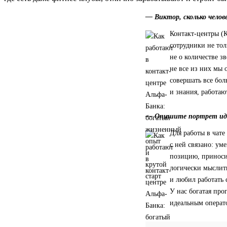
— Виктор, сколько челов
Контакт-центры (К
сотрудники не то
не о количестве з
не все из них мы
совершать все бо
и знания, работаю
— Опишите портрет иде
Для работы в чате
с ней связано: ум
позицию, приноси
логически мыслить
и любил работать 
У нас богатая про
идеальным операт