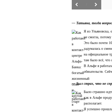
/
— Татьяна, тогда вопрос
Я из Ульяновска, 
не смогла, потому 
Это было почти 10
задумалась о смен
на официальное т
там было всё, что 
В Альфе я работал
обязательств. Сей
— Был страх, что не сп
Было страшно идти
как в Альфе проду
располагает.
Я успешно прошла 