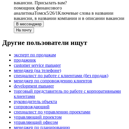
вакансии. Присылать вам?
помощник финансового
аналитика
Томск
5/2
6/1
Ключевые слова в названии
вакансии, в названии компании и в описании вакансии
В мессенджер
На почту
Другие пользователи ищут
эксперт по продажам
продажник
customer service manager
менеджер (на телефоне)
специалист по работе с клиентами (без продаж)
менеджер по сопровождению клиентов
development manager
торговый представитель по работе с корпоративными
клиентами
руководитель объекта
сопровождающий
специалист по управлению проектами
управляющий проектом
управляющий офисом
менеджер по планированию