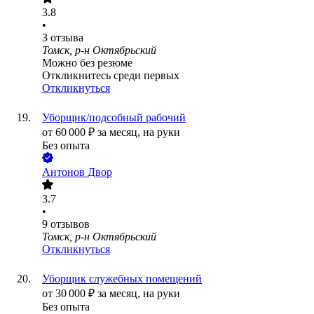
3.8
•
3
отзыва
Томск, р-н Октябрьский
Можно без резюме
Откликнитесь среди первых
Откликнуться
Уборщик/подсобный рабочий
от
60 000
₽
за месяц,
на руки
Без опыта
Антонов Двор
3.7
•
9
отзывов
Томск, р-н Октябрьский
Откликнуться
Уборщик служебных помещений
от
30 000
₽
за месяц,
на руки
Без опыта