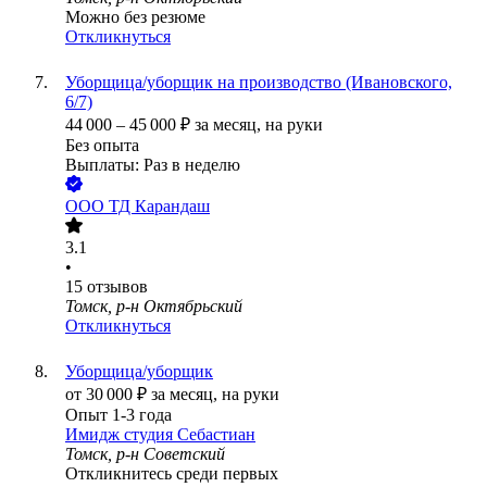
Можно без резюме
Откликнуться
Уборщица/уборщик на производство (Ивановского,
6/7)
44 000
–
45 000
₽
за месяц,
на руки
Без опыта
Выплаты: Раз в неделю
ООО
ТД Карандаш
3.1
•
15
отзывов
Томск, р-н Октябрьский
Откликнуться
Уборщица/уборщик
от
30 000
₽
за месяц,
на руки
Опыт 1-3 года
Имидж студия Себастиан
Томск, р-н Советский
Откликнитесь среди первых