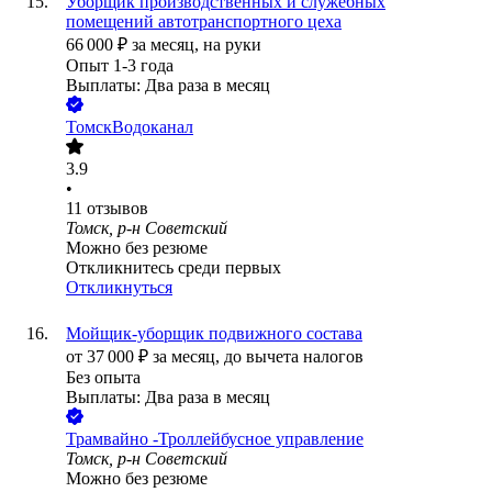
Уборщик производственных и служебных
помещений автотранспортного цеха
66 000
₽
за месяц,
на руки
Опыт 1-3 года
Выплаты: Два раза в месяц
ТомскВодоканал
3.9
•
11
отзывов
Томск, р-н Советский
Можно без резюме
Откликнитесь среди первых
Откликнуться
Мойщик-уборщик подвижного состава
от
37 000
₽
за месяц,
до вычета налогов
Без опыта
Выплаты: Два раза в месяц
Трамвайно -Троллейбусное управление
Томск, р-н Советский
Можно без резюме