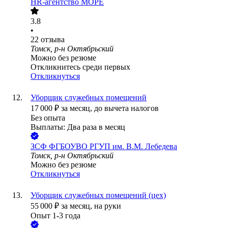
HR-агентство МОРЕ
3.8
•
22
отзыва
Томск, р-н Октябрьский
Можно без резюме
Откликнитесь среди первых
Откликнуться
Уборщик служебных помещений
17 000
₽
за месяц,
до вычета налогов
Без опыта
Выплаты: Два раза в месяц
ЗСФ ФГБОУВО РГУП им. В.М. Лебедева
Томск, р-н Октябрьский
Можно без резюме
Откликнуться
Уборщик служебных помещений (цех)
55 000
₽
за месяц,
на руки
Опыт 1-3 года