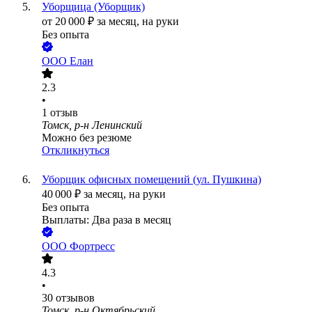
Уборщица (Уборщик)
от
20 000
₽
за месяц,
на руки
Без опыта
ООО
Елан
2.3
•
1
отзыв
Томск, р-н Ленинский
Можно без резюме
Откликнуться
Уборщик офисных помещений (ул. Пушкина)
40 000
₽
за месяц,
на руки
Без опыта
Выплаты: Два раза в месяц
ООО
Фортресс
4.3
•
30
отзывов
Томск, р-н Октябрьский