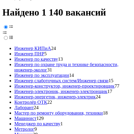
Найдено 1 140 вакансий
Инженер КИПиА
24
Инженер ПНР
5
Инженер по качеству
13
Инженер по охране труда и технике безопасности,
инженер-эколог
31
Инженер по эксплуатации
14
Инженер слаботочных систем/Инженер связи
15
Инженер-конструктор, инженер-проектировщик
77
Инженер-электроник, инженер-электронщик
17
Инженер-энергетик, инженер-электрик
24
Контролёр ОТК
22
Лаборант
24
Мастер по ремонту оборудования, техники
18
Машинист
129
Менеджер по качеству
1
Метролог
9