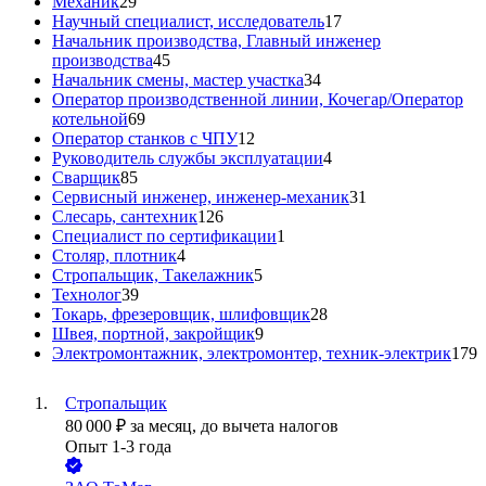
Механик
29
Научный специалист, исследователь
17
Начальник производства, Главный инженер
производства
45
Начальник смены, мастер участка
34
Оператор производственной линии, Кочегар/Оператор
котельной
69
Оператор станков с ЧПУ
12
Руководитель службы эксплуатации
4
Сварщик
85
Сервисный инженер, инженер-механик
31
Слесарь, сантехник
126
Специалист по сертификации
1
Столяр, плотник
4
Стропальщик, Такелажник
5
Технолог
39
Токарь, фрезеровщик, шлифовщик
28
Швея, портной, закройщик
9
Электромонтажник, электромонтер, техник-электрик
179
Стропальщик
80 000
₽
за месяц,
до вычета налогов
Опыт 1-3 года