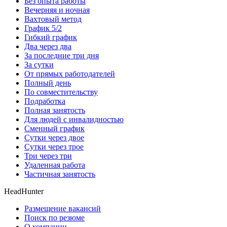
Без опыта работы
Вечерняя и ночная
Вахтовый метод
График 5/2
Гибкий график
Два через два
За последние три дня
За сутки
От прямых работодателей
Полный день
По совместительству
Подработка
Полная занятость
Для людей с инвалидностью
Сменный график
Сутки через двое
Сутки через трое
Три через три
Удаленная работа
Частичная занятость
HeadHunter
Размещение вакансий
Поиск по резюме
О компании