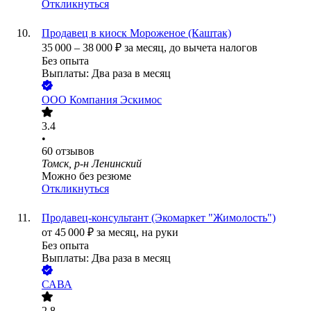
Откликнуться
Продавец в киоск Мороженое (Каштак)
35 000
–
38 000
₽
за месяц,
до вычета налогов
Без опыта
Выплаты: Два раза в месяц
ООО
Компания Эскимос
3.4
•
60
отзывов
Томск, р-н Ленинский
Можно без резюме
Откликнуться
Продавец-консультант (Экомаркет "Жимолость")
от
45 000
₽
за месяц,
на руки
Без опыта
Выплаты: Два раза в месяц
САВА
2.8