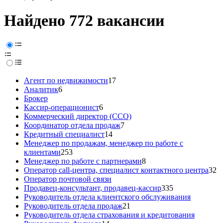
Найдено 772 вакансии
Агент по недвижимости
17
Аналитик
6
Брокер
Кассир-операционист
6
Коммерческий директор (CCO)
Координатор отдела продаж
7
Кредитный специалист
14
Менеджер по продажам, менеджер по работе с
клиентами
253
Менеджер по работе с партнерами
8
Оператор call-центра, специалист контактного центра
32
Оператор почтовой связи
Продавец-консультант, продавец-кассир
335
Руководитель отдела клиентского обслуживания
Руководитель отдела продаж
21
Руководитель отдела страхования и кредитования