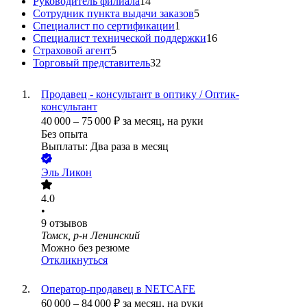
Руководитель филиала
14
Сотрудник пункта выдачи заказов
5
Специалист по сертификации
1
Специалист технической поддержки
16
Страховой агент
5
Торговый представитель
32
Продавец - консультант в оптику / Оптик-
консультант
40 000
–
75 000
₽
за месяц,
на руки
Без опыта
Выплаты: Два раза в месяц
Эль Ликон
4.0
•
9
отзывов
Томск, р-н Ленинский
Можно без резюме
Откликнуться
Оператор-продавец в NETCAFE
60 000
–
84 000
₽
за месяц,
на руки