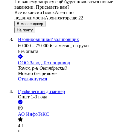
По вашему запросу ещё будут появляться новые
вакансии. Присылать вам?
Все вакансии
Томск
Агент по
недвижимости
Архитектор
еще 22
В мессенджер
На почту
Изолировщица/Изолировщик
60 000
–
75 000
₽
за месяц,
на руки
Без опыта
ООО
Завод Технопривод
Томск, р-н Октябрьский
Можно без резюме
Откликнуться
Графический дизайнер
Опыт 1-3 года
АО
ИнфоТеКС
4.1
•