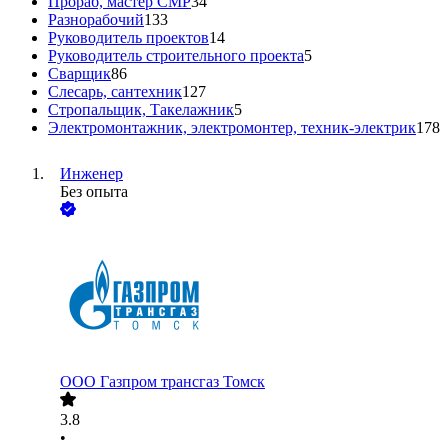
Прораб, мастер СМР
34
Разнорабочий
133
Руководитель проектов
14
Руководитель строительного проекта
5
Сварщик
86
Слесарь, сантехник
127
Стропальщик, Такелажник
5
Электромонтажник, электромонтер, техник-электрик
178
Инженер
Без опыта
ООО
Газпром трансгаз Томск
3.8
•