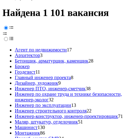
Найдена 1 101 вакансия
Агент по недвижимости
17
Архитектор
3
Бетонщик, арматурщик, каменщик
28
Брокер
Геодезист
11
Главный инженер проекта
8
Дизайнер, художник
9
Инженер ПТО, инженер-сметчик
38
Инженер по охране труда и технике безопасности,
инженер-эколог
32
Инженер по эксплуатации
13
Инженер строительного контроля
22
Инженер-конструктор, инженер-проектировщик
71
Маляр, штукатур, отделочник
51
Машинист
130
Монтажник
86