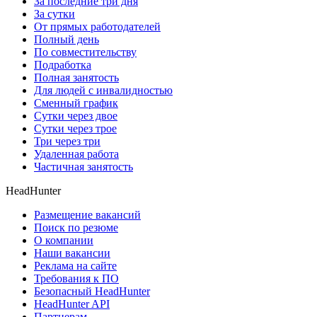
За последние три дня
За сутки
От прямых работодателей
Полный день
По совместительству
Подработка
Полная занятость
Для людей с инвалидностью
Сменный график
Сутки через двое
Сутки через трое
Три через три
Удаленная работа
Частичная занятость
HeadHunter
Размещение вакансий
Поиск по резюме
О компании
Наши вакансии
Реклама на сайте
Требования к ПО
Безопасный HeadHunter
HeadHunter API
Партнерам