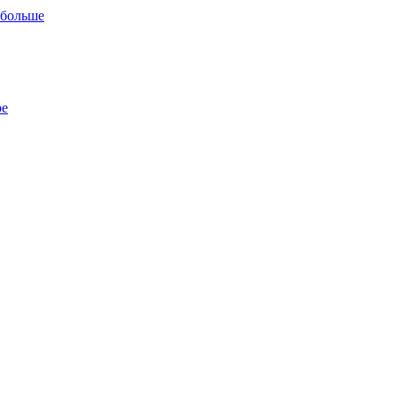
 больше
ре