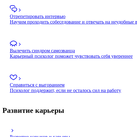
Отрепетировать интервью
Научим проходить собеседование и отвечать на неудобные
Вылечить синдром самозванца
Карьерный психолог поможет чувствовать себя увереннее
Справиться с выгоранием
Психолог поддержит, если не осталось сил на работу
Развитие карьеры
Развитие навыков и карьеры