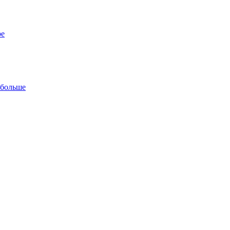
ре
 больше