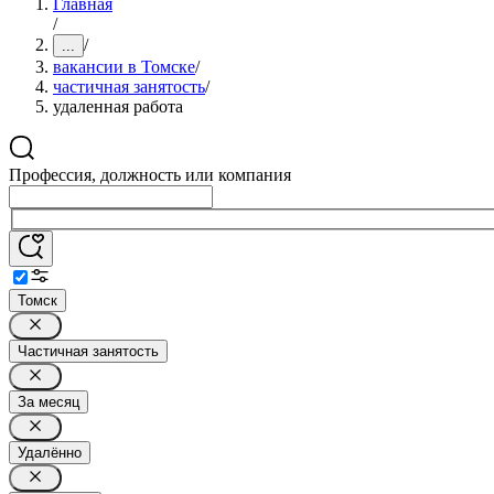
Главная
/
/
...
вакансии в Томске
/
частичная занятость
/
удаленная работа
Профессия, должность или компания
Томск
Частичная занятость
За месяц
Удалённо