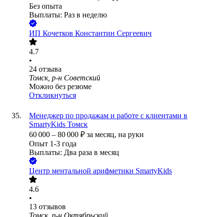
Без опыта
Выплаты: Раз в неделю
ИП
Кочетков Константин Сергеевич
4.7
•
24
отзыва
Томск, р-н Советский
Можно без резюме
Откликнуться
Менеджер по продажам и работе с клиентами в
SmartyKids Томск
60 000
–
80 000
₽
за месяц,
на руки
Опыт 1-3 года
Выплаты: Два раза в месяц
Центр ментальной арифметики SmartyKids
4.6
•
13
отзывов
Томск, р-н Октябрьский