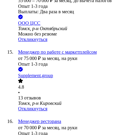
55 000
–
70 000
₽
за месяц,
до вычета налогов
Опыт 1-3 года
Выплаты: Два раза в месяц
ООО
ЦСС
Томск, р-н Октябрьский
Можно без резюме
Откликнуться
Менеджер по работе с маркетплейсом
от
75 000
₽
за месяц,
на руки
Опыт 1-3 года
Supplement.group
4.8
•
13
отзывов
Томск, р-н Кировский
Откликнуться
Менеджер ресторана
от
70 000
₽
за месяц,
на руки
Опыт 1-3 года