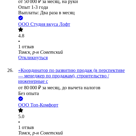
от
50 000
₽
за месяц,
на руки
Опыт 1-3 года
Выплаты: Два раза в месяц
ООО
Студия вкуса Лофт
4.8
•
1
отзыв
Томск, р-н Советский
Откликнуться
«Координатор по развитию продаж (в перспективе
— менеджер по продажам), строительство /
инженерные с
от
80 000
₽
за месяц,
до вычета налогов
Без опыта
ООО
Топ-Комфорт
5.0
•
1
отзыв
Томск, р-н Советский