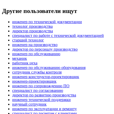
Другие пользователи ищут
инженер по технической документации
технолог производства
директор производства
специалист по работе с технической документацией
старший технолог
инженер на производство
директор по персоналу производство
инженер по обслуживанию
механик
работник цеха
инженер по обслуживанию оборудования
сотрудник службы контроля
инженер конструктор-проектировщик
инженер-проектировщик
инженер по сопровождению ПО
специалист по согласованию
директор по развитию производства
инженер технической поддержки
научный сотрудник
инженер по эксплуатации и ремонту
специалист по расчетам с клиентами