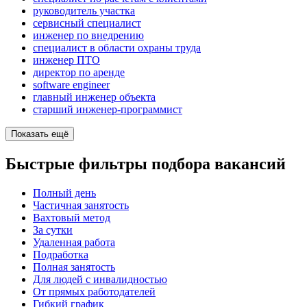
руководитель участка
сервисный специалист
инженер по внедрению
специалист в области охраны труда
инженер ПТО
директор по аренде
software engineer
главный инженер объекта
старший инженер-программист
Показать ещё
Быстрые фильтры подбора вакансий
Полный день
Частичная занятость
Вахтовый метод
За сутки
Удаленная работа
Подработка
Полная занятость
Для людей с инвалидностью
От прямых работодателей
Гибкий график