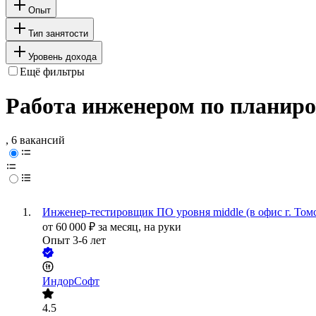
Опыт
Тип занятости
Уровень дохода
Ещё фильтры
Работа инженером по планиро
, 6 вакансий
Инженер-тестировщик ПО уровня middle (в офис г. Том
от
60 000
₽
за месяц,
на руки
Опыт 3-6 лет
ИндорСофт
4.5