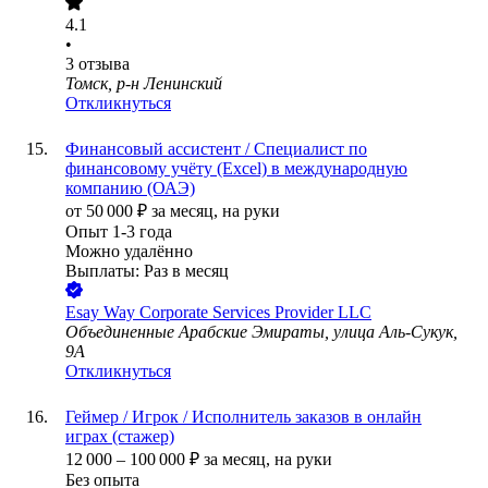
4.1
•
3
отзыва
Томск, р-н Ленинский
Откликнуться
Финансовый ассистент / Специалист по
финансовому учёту (Excel) в международную
компанию (ОАЭ)
от
50 000
₽
за месяц,
на руки
Опыт 1-3 года
Можно удалённо
Выплаты: Раз в месяц
Esay Way Corporate Services Provider LLC
Объединенные Арабские Эмираты, улица Аль-Сукук,
9A
Откликнуться
Геймер / Игрок / Исполнитель заказов в онлайн
играх (стажер)
12 000
–
100 000
₽
за месяц,
на руки
Без опыта