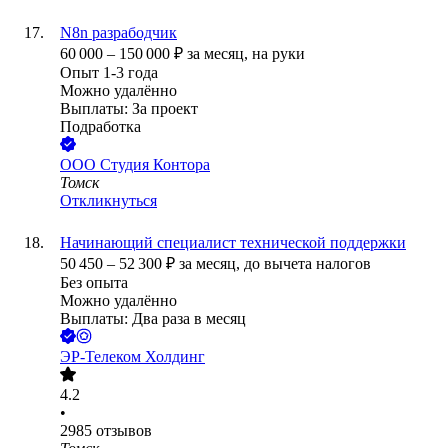
N8n разрабодчик
60 000
–
150 000
₽
за месяц,
на руки
Опыт 1-3 года
Можно удалённо
Выплаты: За проект
Подработка
ООО
Студия Контора
Томск
Откликнуться
Начинающий специалист технической поддержки
50 450
–
52 300
₽
за месяц,
до вычета налогов
Без опыта
Можно удалённо
Выплаты: Два раза в месяц
ЭР-Телеком Холдинг
4.2
•
2985
отзывов