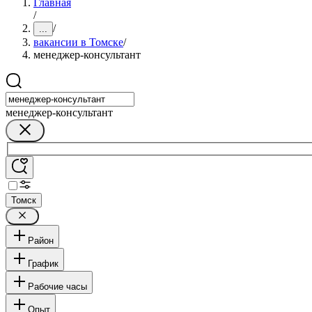
Главная
/
/
...
вакансии в Томске
/
менеджер-консультант
менеджер-консультант
Томск
Район
График
Рабочие часы
Опыт