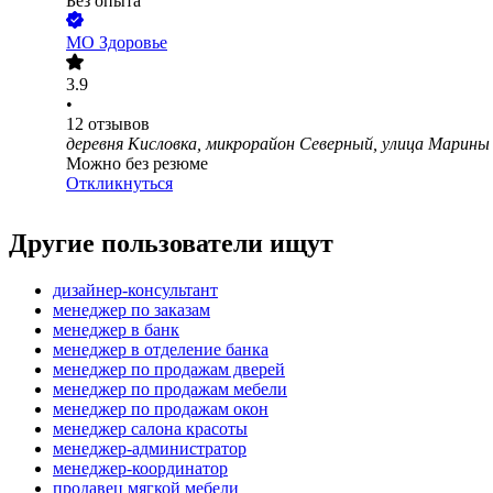
Без опыта
МО Здоровье
3.9
•
12
отзывов
деревня Кисловка, микрорайон Северный, улица Марины
Можно без резюме
Откликнуться
Другие пользователи ищут
дизайнер-консультант
менеджер по заказам
менеджер в банк
менеджер в отделение банка
менеджер по продажам дверей
менеджер по продажам мебели
менеджер по продажам окон
менеджер салона красоты
менеджер-администратор
менеджер-координатор
продавец мягкой мебели