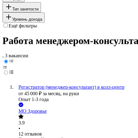
Тип занятости
Уровень дохода
Ещё фильтры
Работа менеджером-консульта
, 3 вакансии
Регистратор (менеджер-консультант) в колл-центр
от
45 000
₽
за месяц,
на руки
Опыт 1-3 года
МО Здоровье
3.9
•
12
отзывов