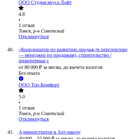
ООО
Студия вкуса Лофт
4.8
•
1
отзыв
Томск, р-н Советский
Откликнуться
«Координатор по развитию продаж (в перспективе
— менеджер по продажам), строительство /
инженерные с
от
80 000
₽
за месяц,
до вычета налогов
Без опыта
ООО
Топ-Комфорт
5.0
•
1
отзыв
Томск, р-н Советский
Откликнуться
Администратор в Арт-школу
40 000
–
55 000
₽
за месяц,
до вычета налогов